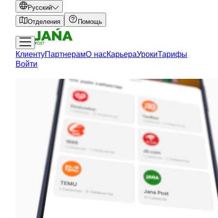
Русский
Отделения
Помощь
Клиенту
Партнерам
О нас
Карьера
Уроки
Тарифы
Войти